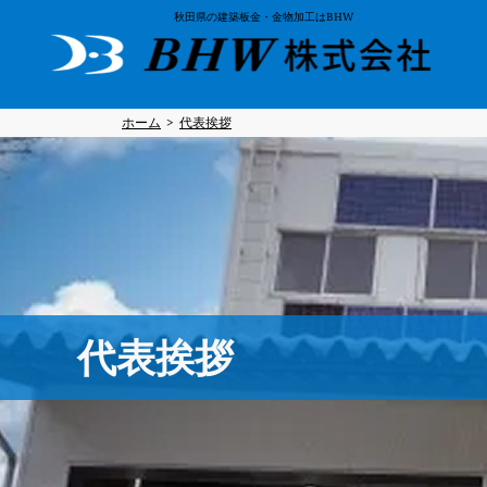
秋田県の建築板金・金物加工はBHW
ホーム
代表挨拶
代表挨拶